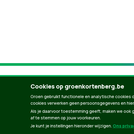
Cookies op groenkortenberg.be
Groen gebruikt functionele en analytische cookies d
cookies verwerken geen persoonsgegevens en hier
Als je daarvoor toestemming geeft, maken we ook ge
af te stemmen op jouw voorkeuren.
Je kunt je instellingen hieronder wijzigen.
Ons privac
© Copyright Groen 2026 | Gemaakt met
Natio