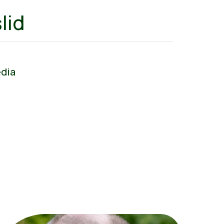
lid
edia