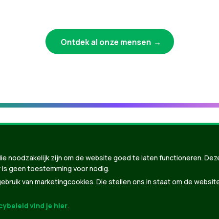
Ontdek al onze mensen
ie noodzakelijk zijn om de website goed te laten functioneren. Dez
 is geen toestemming voor nodig.
bruik van marketingcookies. Die stellen ons in staat om de websit
ybeleid vind je hier
.
nBuilder
| Gebouwd door
Tectonica